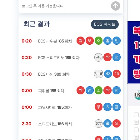
최근 결과
EOS 파워볼
짝
오
소
홀
언
0:20
EOS 파워볼
185
회차
짝
언
0:20
EOS 스피드키노
185
회차
740
43
15
0:30
EOS 나인
309
회차
BLUE
짝
언
소
짝
언
0:00
파워볼
185
회차
우
3
홀
0:00
파워사다리
185
회차
홀
오
2:30
스피드키노
186
회차
677
우
3
홀