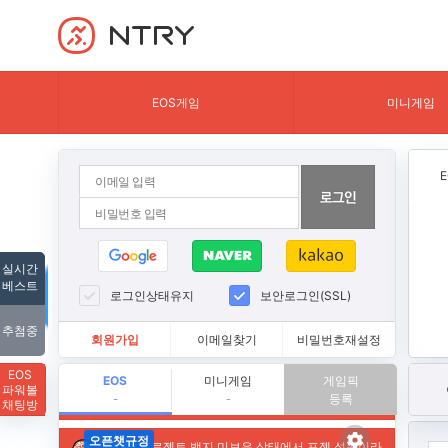
NTRY
EOS게임
미니게임
실시간
베스트
로그인상태유지
보안로그인(SSL)
추첨중
회원가입
이메일찾기
비밀번호재설정
EOS
EOS
미니게임
게임픽
파워볼
등록
-
-
채팅방