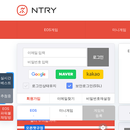
NTRY
EOS게임
미니게임
실시간
베스트
로그인상태유지
보안로그인(SSL)
추첨중
회원가입
이메일찾기
비밀번호재설정
EOS
EOS
미니게임
게임픽
파워볼
등록
-
-
채팅방