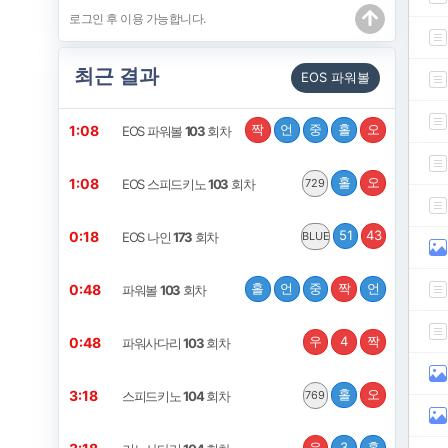
최근 결과
EOS 파워볼
짝
언
중
홀
오
1:08
EOS 파워볼
103
회차
홀
오
1:08
EOS 스피드키노
103
회차
729
51
43
0:18
EOS 나인
173
회차
BLUE
홀
언
중
짝
언
0:48
파워볼
103
회차
우
4
짝
0:48
파워사다리
103
회차
홀
오
3:18
스피드키노
104
회차
769
우
3
홀