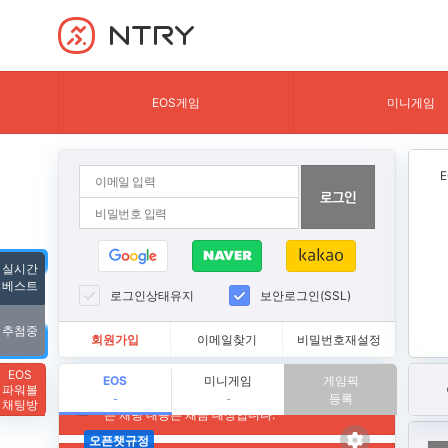
NTRY
EOS게임
미니게임
실시간
베스트
로그인상태유지
보안로그인(SSL)
추첨중
회원가입
이메일찾기
비밀번호재설정
EOS
EOS
미니게임
게임픽
파워볼
등록
-
-
채팅방