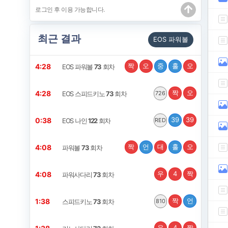
최근 결과
EOS 파워볼
짝
오
중
홀
오
4:28
EOS 파워볼
73
회차
짝
오
4:28
EOS 스피드키노
73
회차
726
39
39
0:38
EOS 나인
122
회차
RED
짝
언
대
홀
오
4:08
파워볼
73
회차
우
4
짝
4:08
파워사다리
73
회차
짝
언
1:38
스피드키노
73
회차
810
우
4
짝