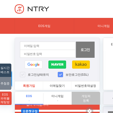
NTRY
EOS게임
미니게임
실시간
베스트
로그인상태유지
보안로그인(SSL)
추첨중
회원가입
이메일찾기
비밀번호재설정
EOS
EOS
미니게임
게임픽
파워볼
등록
-
-
채팅방