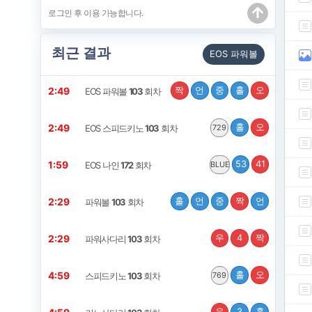
최근 결과
EOS 파워볼
짝
언
중
홀
오
2:49
EOS 파워볼
103
회차
홀
오
2:49
EOS 스피드키노
103
회차
729
53
41
1:59
EOS 나인
172
회차
BLUE
홀
언
중
짝
언
2:29
파워볼
103
회차
우
4
짝
2:29
파워사다리
103
회차
홀
오
4:59
스피드키노
103
회차
769
우
3
홀