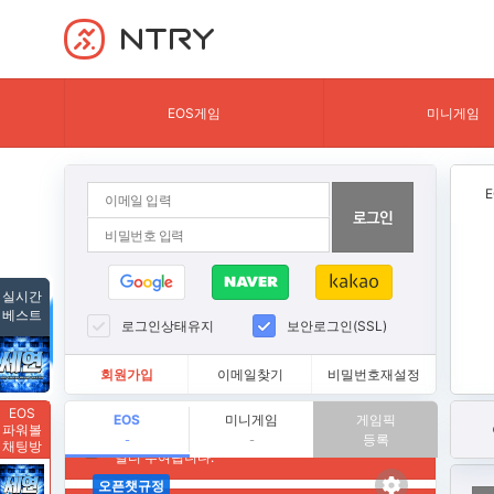
NTRY
EOS게임
미니게임
실시간
베스트
로그인상태유지
보안로그인(SSL)
회원가입
이메일찾기
비밀번호재설정
EOS
EOS
미니게임
게임픽
파워볼
등록
-
-
채팅방