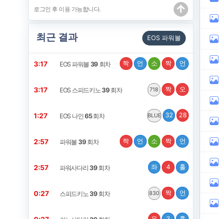
최근 결과
EOS 파워볼
짝
언
소
짝
언
3:16
EOS 파워볼
39
회차
짝
오
3:16
EOS 스피드키노
39
회차
718
32
28
1:26
EOS 나인
65
회차
BLUE
짝
언
소
짝
언
2:56
파워볼
39
회차
좌
4
홀
2:56
파워사다리
39
회차
짝
언
0:26
스피드키노
39
회차
830
우
3
홀