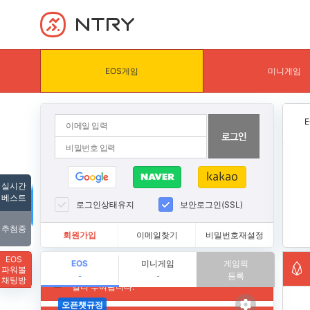
NTRY
EOS게임
미니게임
실시간
베스트
로그인상태유지
보안로그인(SSL)
추첨중
회원가입
이메일찾기
비밀번호재설정
EOS
EOS
미니게임
게임픽
파워볼
등록
-
-
채팅방