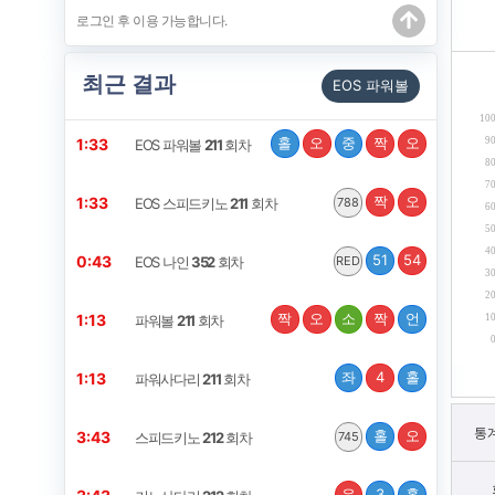
최근 결과
EOS 파워볼
10
홀
오
중
짝
오
9
1:32
EOS 파워볼
211
회차
8
7
짝
오
1:32
EOS 스피드키노
211
회차
788
6
5
4
51
54
0:42
EOS 나인
352
회차
RED
3
2
짝
오
소
짝
언
1:12
1
파워볼
211
회차
좌
4
홀
1:12
파워사다리
211
회차
통
홀
오
3:42
스피드키노
212
회차
745
우
3
홀