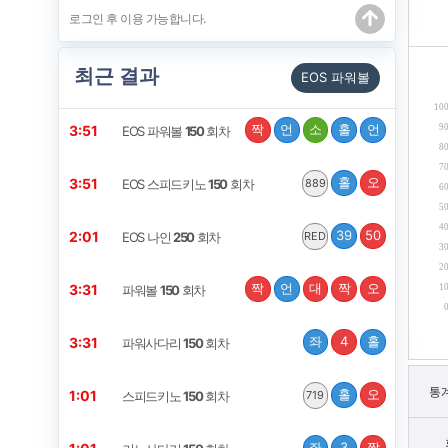
최근 결과
EOS 파워볼
10
짝
언
소
홀
언
9
3:50
EOS 파워볼
150
회차
8
7
홀
오
3:50
EOS 스피드키노
150
회차
889
6
5
4
39
50
2:00
EOS 나인
250
회차
RED
3
2
짝
언
대
짝
오
3:30
1
파워볼
150
회차
좌
4
홀
3:30
파워사다리
150
회차
통
홀
오
1:00
스피드키노
150
회차
719
좌
3
짝