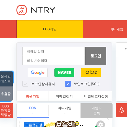
NTRY
EOS게임
미니게임
실시간
베스트
로그인상태유지
보안로그인(SSL)
추첨중
회원가입
이메일찾기
비밀번호재설정
EOS
EOS
미니게임
게임픽
파워볼
등록
-
-
채팅방