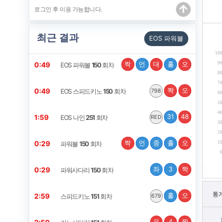
최근 결과
EOS 파워볼
10
짝
언
대
홀
오
9
0:49
EOS 파워볼
150
회차
8
7
짝
오
0:49
EOS 스피드키노
150
회차
798
6
5
4
31
48
1:59
EOS 나인
251
회차
RED
3
2
짝
언
중
홀
오
0:29
1
파워볼
150
회차
좌
3
짝
0:29
파워사다리
150
회차
통
홀
오
2:59
스피드키노
151
회차
679
우
4
짝