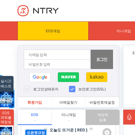
NTRY
EOS게임
미니게임
실시간
베스트
로그인상태유지
보안로그인(SSL)
회원가입
이메일찾기
비밀번호재설정
EOS
EOS
미니게임
게임픽
파워볼
등록
-
-
채팅방