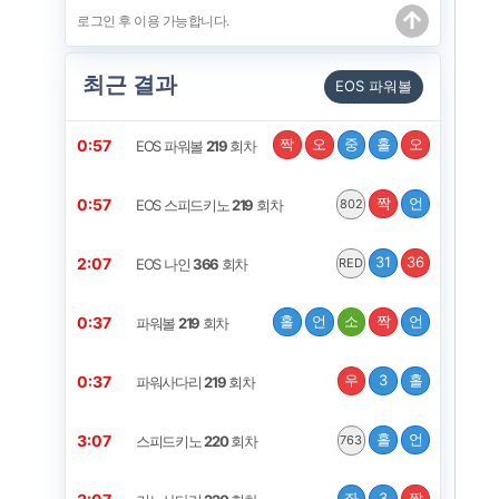
최근 결과
EOS 파워볼
짝
오
중
홀
오
0:57
EOS 파워볼
219
회차
짝
언
0:57
EOS 스피드키노
219
회차
802
31
36
2:07
EOS 나인
366
회차
RED
홀
언
소
짝
언
0:37
파워볼
219
회차
우
3
홀
0:37
파워사다리
219
회차
홀
언
3:07
스피드키노
220
회차
763
좌
3
짝