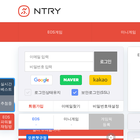
NTRY
EOS게임
미니게임
실시간
베스트
로그인상태유지
보안로그인(SSL)
추첨중
회원가입
이메일찾기
비밀번호재설정
EOS
EOS
미니게임
게임픽
파워볼
등록
-
-
채팅방