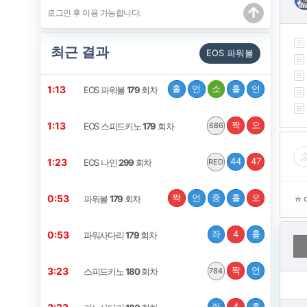
최근 결과
EOS 파워볼
홀
언
소
홀
언
1:13
EOS 파워볼
179
회차
짝
오
1:13
EOS 스피드키노
179
회차
686
44
47
1:23
EOS 나인
299
회차
RED
짝
언
중
홀
오
0:53
파워볼
179
회차
ㅎ
좌
4
홀
0:53
파워사다리
179
회차
짝
언
3:23
스피드키노
180
회차
784
좌
4
홀