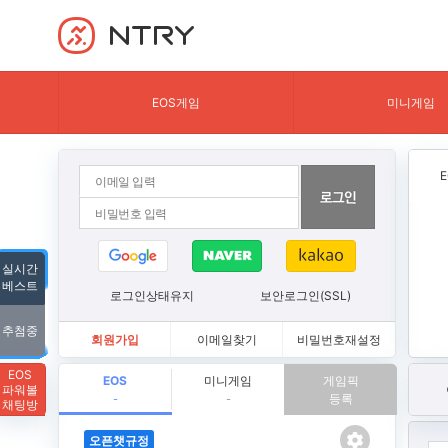
NTRY
EOS게임
미니게임
실시간
베스트
로그인상태유지
보안로그인(SSL)
추첨중
회원가입
이메일찾기
비밀번호재설정
EOS
EOS
미니게임
게임픽
파워볼
등록
-
-
채팅방