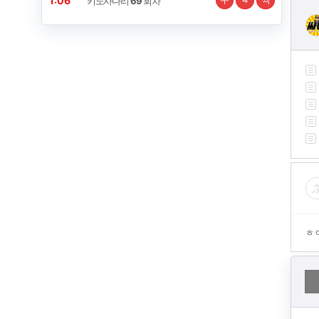
1:05
키노사다리
69
회차
ㅎ