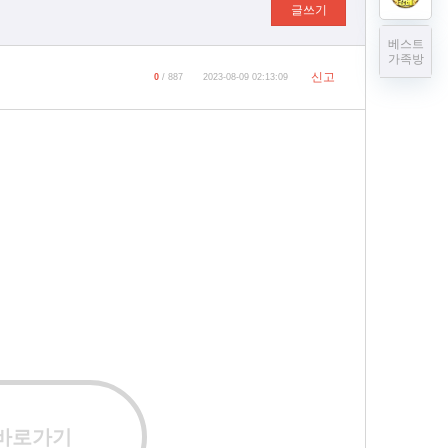
글쓰기
베스트
가족방
신고
0
/ 887
2023-08-09 02:13:09
 바로가기