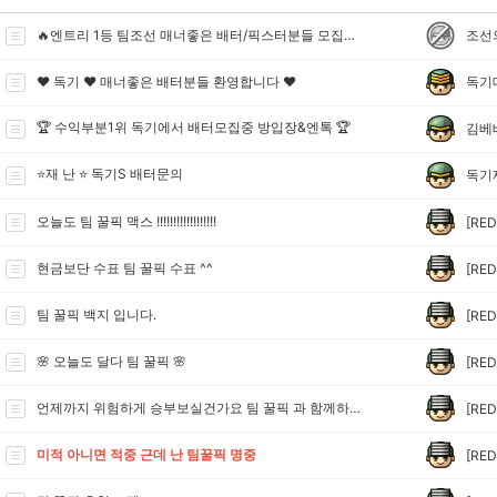
조선
🔥엔트리 1등 팀조선 매너좋은 배터/픽스터분들 모집합니다🔥
독기
❤️ 독기 ❤️ 매너좋은 배터분들 환영합니다 ❤️
🏆 수익부분1위 독기에서 배터모집중 방입장&엔톡 🏆
김베
⭐재 난 ⭐ 독기S 배터문의
독기
오늘도 팀 꿀픽 맥스 !!!!!!!!!!!!!!!!!!
[RED
현금보단 수표 팀 꿀픽 수표 ^^
[RED
팀 꿀픽 백지 입니다.
[RED
🌸 오늘도 달다 팀 꿀픽 🌸
[RED
언제까지 위험하게 승부보실건가요 팀 꿀픽 과 함께하세요
[RED
미적 아니면 적중 근데 난 팀꿀픽 명중
[RED