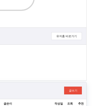
유저홈 바로가기
글쓰기
글쓴이
작성일
조회
추천