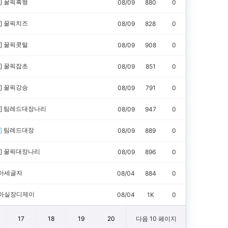
꿀픽흑형
]
08/09
880
0
꿀픽치즈
]
08/09
828
0
꿀픽콧털
]
08/09
908
0
꿀픽잡초
]
08/09
851
0
꿀픽강승
]
08/09
791
0
팀레드대장나리
]
08/09
947
0
팀레드대장
]
08/09
889
0
꿀픽대장나리
]
08/09
896
0
아세글자
08/04
884
0
아실장디제이
08/04
1K
0
17
18
19
20
다음 10 페이지