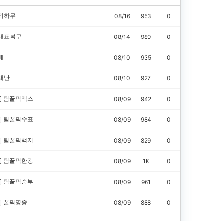
의하무
08/16
953
0
대표복구
08/14
989
0
베
08/10
935
0
재난
08/10
927
0
팀꿀픽맥스
]
08/09
942
0
팀꿀픽수표
]
08/09
984
0
팀꿀픽백지
]
08/09
829
0
팀꿀픽한강
]
08/09
1K
0
팀꿀픽승부
]
08/09
961
0
꿀픽명중
]
08/09
888
0