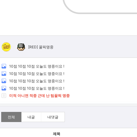
[RED]
꿀픽명중
10점 10점 10점 오늘도 명중이요 !
10점 10점 10점 오늘도 명중이요 !
10점 10점 10점 오늘도 명중이요 !
10점 10점 10점 오늘도 명중이요 !
미적 아니면 적중 근데 난 팀꿀픽 명중
전체
내글
내댓글
제목