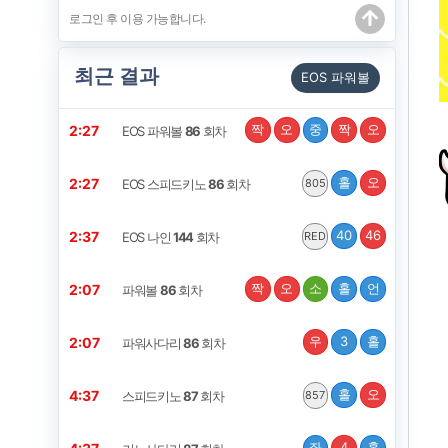
최근 결과
EOS 파워볼
짝
오
중
짝
오
2:27
EOS 파워볼
86
회차
홀
오
2:27
EOS 스피드키노
86
회차
805
40
46
2:37
EOS 나인
144
회차
RED
짝
오
소
홀
언
2:07
파워볼
86
회차
우
3
홀
2:07
파워사다리
86
회차
홀
오
4:37
스피드키노
87
회차
857
좌
4
홀