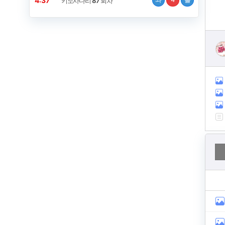
4:37
키노사다리
87
회차