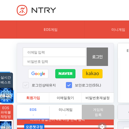
NTRY
EOS게임
미니게임
실시간
베스트
로그인상태유지
보안로그인(SSL)
회원가입
이메일찾기
비밀번호재설정
EOS
EOS
미니게임
게임픽
파워볼
등록
-
-
채팅방