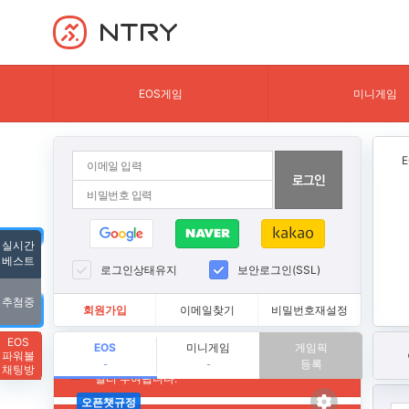
NTRY
EOS게임
미니게임
실시간
베스트
로그인상태유지
보안로그인(SSL)
추첨중
회원가입
이메일찾기
비밀번호재설정
EOS
EOS
미니게임
게임픽
파워볼
등록
-
-
채팅방