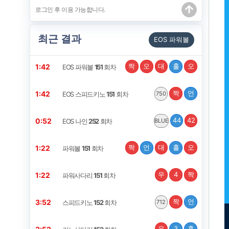
최근 결과
EOS 파워볼
짝
오
대
홀
오
1:42
EOS 파워볼
151
회차
짝
언
1:42
EOS 스피드키노
151
회차
750
44
42
0:52
EOS 나인
252
회차
BLUE
짝
언
대
홀
오
1:22
파워볼
151
회차
우
4
짝
1:22
파워사다리
151
회차
짝
언
3:52
스피드키노
152
회차
712
우
3
홀