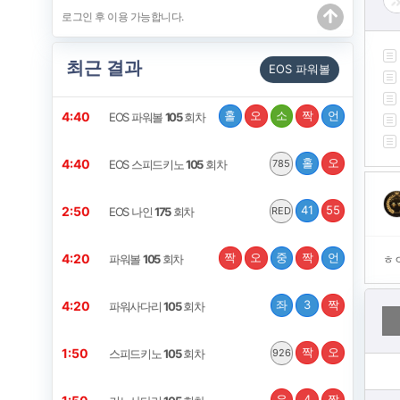
최근 결과
EOS 파워볼
홀
오
소
짝
언
4:39
EOS 파워볼
105
회차
홀
오
4:39
EOS 스피드키노
105
회차
785
41
55
2:49
EOS 나인
175
회차
RED
짝
오
중
짝
언
4:19
파워볼
105
회차
ㅎ
좌
3
짝
4:19
파워사다리
105
회차
짝
오
1:49
스피드키노
105
회차
926
우
4
짝