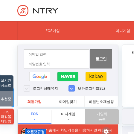
NTRY
EOS게임
미니게임
실시간
베스트
로그인상태유지
보안로그인(SSL)
추첨중
회원가입
이메일찾기
비밀번호재설정
EOS
EOS
미니게임
게임픽
파워볼
등록
-
-
채팅방