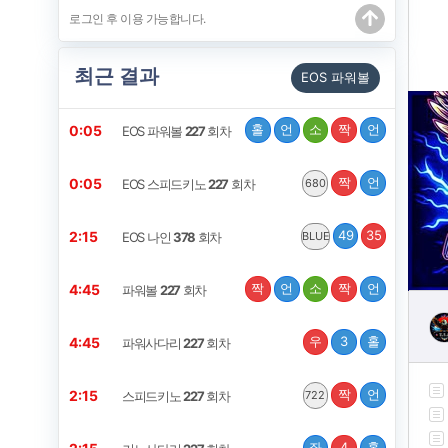
최근 결과
EOS 파워볼
홀
언
소
짝
언
0:04
EOS 파워볼
227
회차
짝
언
0:04
EOS 스피드키노
227
회차
680
49
35
2:14
EOS 나인
378
회차
BLUE
짝
언
소
짝
언
4:44
파워볼
227
회차
우
3
홀
4:44
파워사다리
227
회차
짝
언
2:14
스피드키노
227
회차
722
좌
4
홀