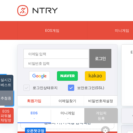
NTRY
EOS게임
미니게임
실시간
베스트
로그인상태유지
보안로그인(SSL)
추첨중
회원가입
이메일찾기
비밀번호재설정
EOS
EOS
미니게임
게임픽
파워볼
등록
-
-
채팅방