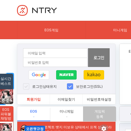
NTRY
EOS게임
미니게임
실시간
베스트
로그인상태유지
보안로그인(SSL)
회원가입
이메일찾기
비밀번호재설정
EOS
EOS
미니게임
게임픽
파워볼
등록
-
-
채팅방