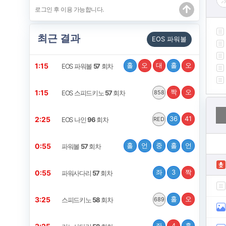
최근 결과
EOS 파워볼
홀
오
대
홀
오
1:15
EOS 파워볼
57
회차
짝
오
1:15
EOS 스피드키노
57
회차
858
36
41
2:25
EOS 나인
96
회차
RED
홀
언
중
홀
언
0:55
파워볼
57
회차
좌
3
짝
0:55
파워사다리
57
회차
홀
오
3:25
스피드키노
58
회차
689
좌
4
홀