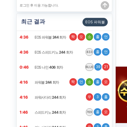
최근 결과
EOS 파워볼
짝
오
소
홀
언
4:36
EOS 파워볼
244
회차
홀
언
4:36
EOS 스피드키노
244
회차
833
39
21
0:46
EOS 나인
406
회차
BLUE
짝
언
소
홀
오
4:16
파워볼
244
회차
우
3
홀
4:16
파워사다리
244
회차
홀
오
1:46
스피드키노
244
회차
769
우
3
홀