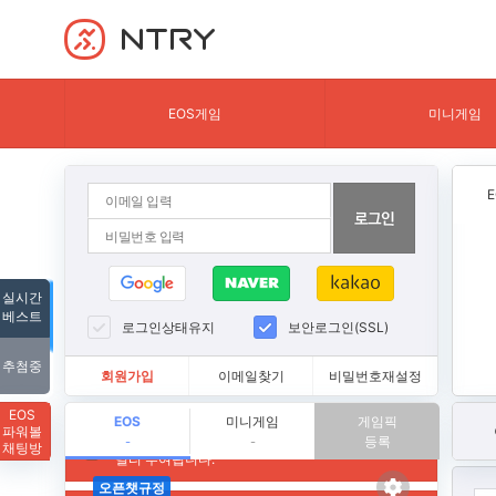
NTRY
EOS게임
미니게임
실시간
베스트
로그인상태유지
보안로그인(SSL)
추첨중
회원가입
이메일찾기
비밀번호재설정
EOS
EOS
미니게임
게임픽
파워볼
등록
-
-
채팅방