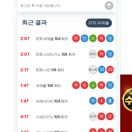
최근 결과
EOS 파워볼
짝
언
소
짝
언
2:06
EOS 파워볼
104
회차
짝
언
2:06
EOS 스피드키노
104
회차
682
35
29
2:16
EOS 나인
174
회차
BLUE
짝
오
소
짝
언
1:46
파워볼
104
회차
좌
4
홀
1:46
파워사다리
104
회차
짝
오
4:16
스피드키노
105
회차
926
우
4
짝