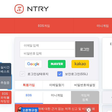
NTRY
EOS게임
미니게임
실시간
베스트
로그인상태유지
보안로그인(SSL)
추첨중
회원가입
이메일찾기
비밀번호재설정
EOS
EOS
미니게임
게임픽
파워볼
등록
-
-
채팅방