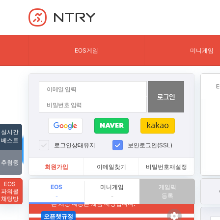
NTRY
EOS게임
미니게임
실시간
베스트
로그인상태유지
보안로그인(SSL)
추첨중
회원가입
이메일찾기
비밀번호재설정
EOS
EOS
미니게임
게임픽
파워볼
등록
-
-
채팅방