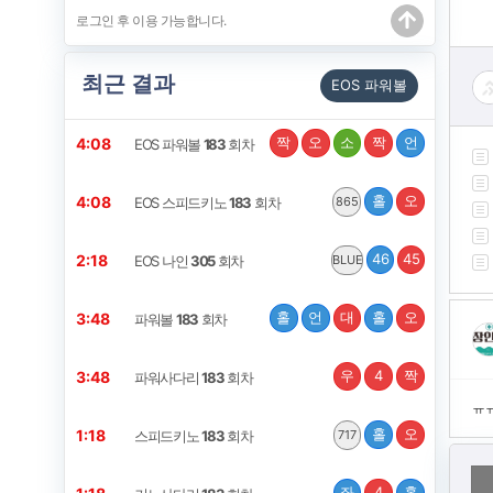
최근 결과
EOS 파워볼
짝
오
소
짝
언
4:08
EOS 파워볼
183
회차
홀
오
4:08
EOS 스피드키노
183
회차
865
46
45
2:18
EOS 나인
305
회차
BLUE
홀
언
대
홀
오
3:48
파워볼
183
회차
우
4
짝
3:48
파워사다리
183
회차
ㅠ
홀
오
1:18
스피드키노
183
회차
717
좌
4
홀