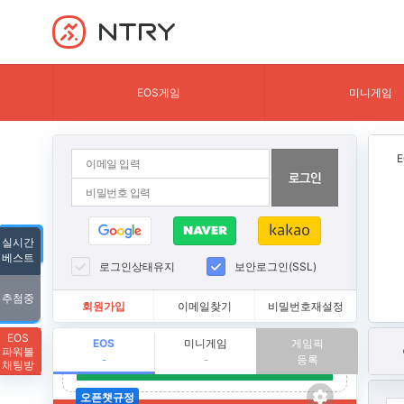
NTRY
EOS게임
미니게임
실시간
베스트
로그인상태유지
보안로그인(SSL)
추첨중
회원가입
이메일찾기
비밀번호재설정
EOS
EOS
미니게임
게임픽
파워볼
등록
-
-
채팅방