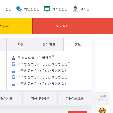
스터랭킹
채팅방랭킹
가족방랭킹
고객센터
뮤니티
아이템샵
자유
유머/포토
홍보
+6
💛 오늘도 달다 팀 꿀픽 💛
+8
가족방 문의 [ 나리 ] 상단 채팅방 입장
가족방 문의 [ 나리 ] 상단 채팅방 입장
가족방 문의 [ 나리 ] 상단 채팅방 입장
가족방 문의 [ 나리 ] 상단 채팅방 입장
베스트
홍보게시판
피해사례공유
기능개선요청
픽스터