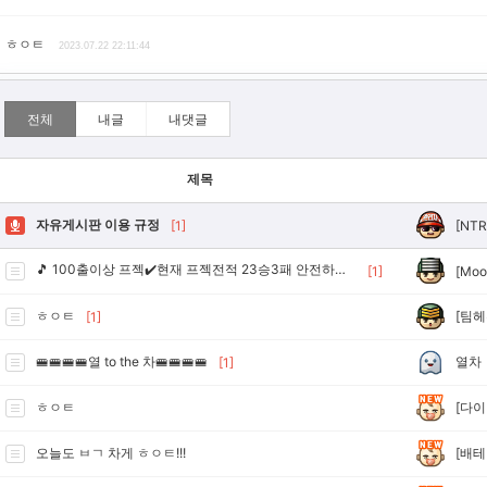
ㅎㅇㅌ
2023.07.22 22:11:44
전체
내글
내댓글
제목
자유게시판 이용 규정
[NTR
[1]
🎵 100출이상 프젝✔️현재 프젝전적 23승3패 안전하게진행합니다 🎵
[Moo
[1]
[팀헤
ㅎㅇㅌ
[1]
열차
🚝🚝🚝🚝열 to the 차🚝🚝🚝🚝
[1]
[다이
ㅎㅇㅌ
[배테
오늘도 ㅂㄱ 차게 ㅎㅇㅌ!!!