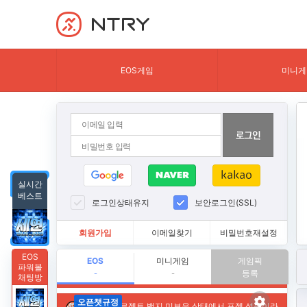
NTRY
EOS게임
미니게
실시간
베스트
로그인상태유지
보안로그인(SSL)
회원가입
이메일찾기
비밀번호재설정
EOS
EOS
미니게임
게임픽
파워볼
등록
-
-
채팅방