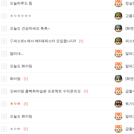
정실
오늘하루도 힘
고품
ㅎㅇㅎㅇㅎㅇ
[화
오늘도 건승하세요 촉촉~
퍼스
🎈퍼스트s 에서 배터&픽스터 모집합니다!!
[1]
알파
말리네...
알파
오늘도 화이팅
[화
화이팅
[1]
급할
🥇싸이랑 흠뻑취하실분 프로젝트 수익문의🥇
[1]
독기
ㅎㅇㅌ
[1]
알파
오늘도 화이팅
급할
ㅎㅇㅌ
[1]