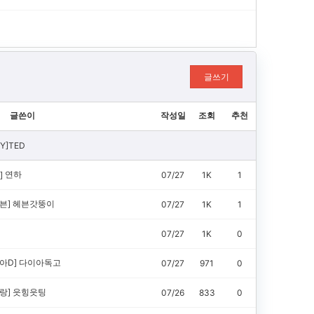
글쓰기
글쓴이
작성일
조회
추천
Y]TED
연하
]
07/27
1K
1
븐]
헤븐갓뚱이
07/27
1K
1
07/27
1K
0
아D]
다이아독고
07/27
971
0
랑]
읏힝읏팅
07/26
833
0