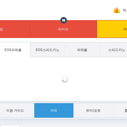
픽
임
라이브
커
EOS파워볼
EOS스피드키노
파워볼
스피드키노
이용 가이드
자유
유머/포토