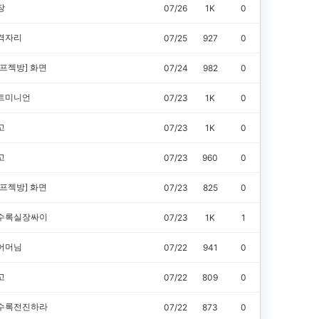
장
07/26
1K
0
격자리
07/25
927
0
면프젝방]
화면
07/24
982
0
트미니언
07/23
1K
0
고
07/23
1K
0
고
07/23
960
0
면프젝방]
화면
07/23
825
0
수록실장싸이
07/23
1K
1
어머님
07/22
941
0
고
07/22
809
0
수록전진하라
07/22
873
0