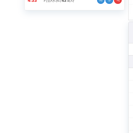
4:32
키노사다리
43
회차