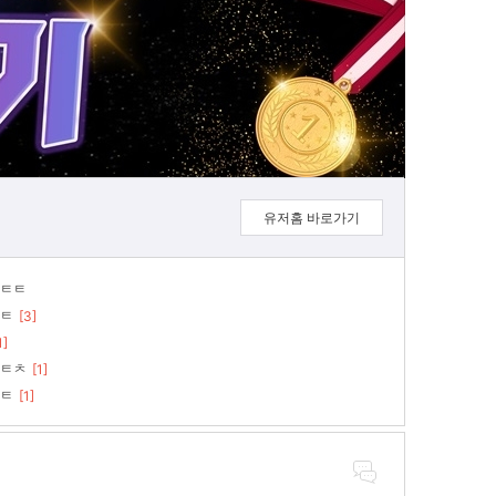
유저홈 바로가기
ㅌㅌ
ㅌ
[3]
1]
ㅌㅊ
[1]
ㅌ
[1]