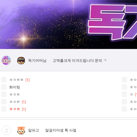
고액출크게 이겨드립니다 문의 ㄱ
독기어머님
ㅎㅇㅌㅌ
ㅎㅇ
[1]
화이팅
ㅎㅇ
ㅎㅇㅌ
ㅇ
[
ㅎㅇㅌ
ㅎㅇ
[1]
ㅎㅇㅌ
ㅎㅇ
[1]
알파고
말걸지마셈 톡 사절