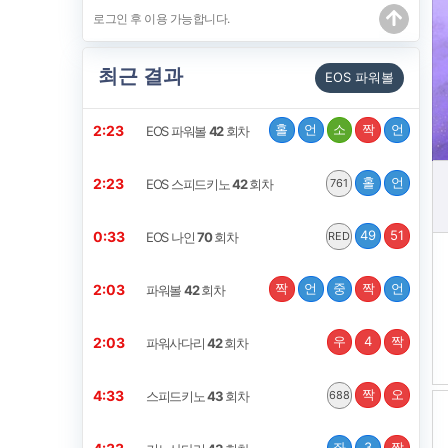
최근 결과
EOS 파워볼
홀
언
소
짝
언
2:22
EOS 파워볼
42
회차
홀
언
2:22
EOS 스피드키노
42
회차
761
49
51
0:32
EOS 나인
70
회차
RED
짝
언
중
짝
언
2:02
파워볼
42
회차
우
4
짝
2:02
파워사다리
42
회차
짝
오
4:32
스피드키노
43
회차
688
좌
3
짝