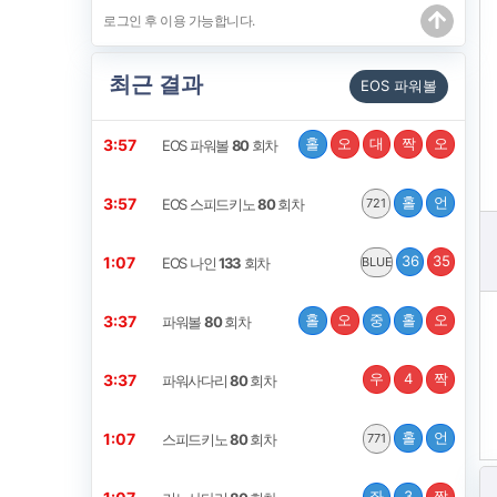
최근 결과
EOS 파워볼
홀
오
대
짝
오
3:57
EOS 파워볼
80
회차
홀
언
3:57
EOS 스피드키노
80
회차
721
36
35
1:07
EOS 나인
133
회차
BLUE
홀
오
중
홀
오
3:37
파워볼
80
회차
우
4
짝
3:37
파워사다리
80
회차
홀
언
1:07
스피드키노
80
회차
771
좌
3
짝