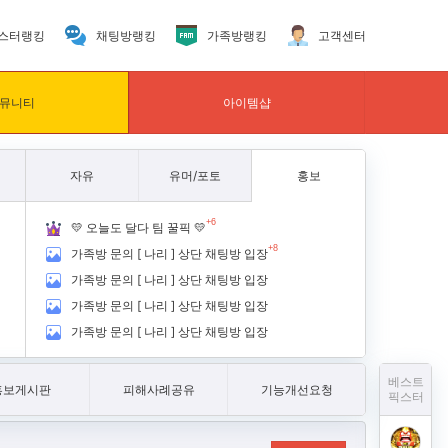
스터랭킹
채팅방랭킹
가족방랭킹
고객센터
뮤니티
아이템샵
자유
유머/포토
홍보
+6
💛 오늘도 달다 팀 꿀픽 💛
+8
가족방 문의 [ 나리 ] 상단 채팅방 입장
가족방 문의 [ 나리 ] 상단 채팅방 입장
가족방 문의 [ 나리 ] 상단 채팅방 입장
가족방 문의 [ 나리 ] 상단 채팅방 입장
베스트
홍보게시판
피해사례공유
기능개선요청
픽스터