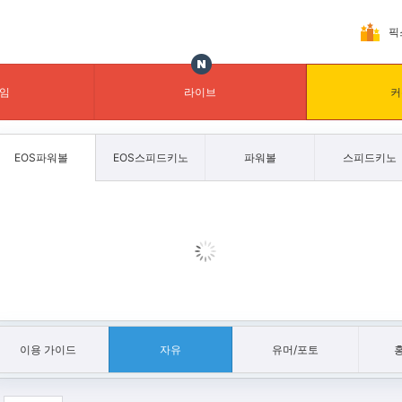
픽
임
라이브
커
EOS파워볼
EOS스피드키노
파워볼
스피드키노
이용 가이드
자유
유머/포토