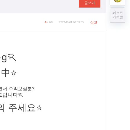
글쓰기
베스트
가족방
신고
0
/ 904
2023-11-01 00:39:03
g🏃
집中⭐
면서 수익보실분?
립니다🏃
의 주세요⭐