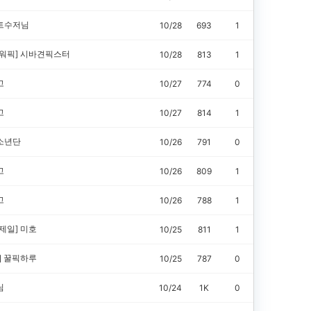
트수저님
10/28
693
1
워픽]
시바견픽스터
10/28
813
1
고
10/27
774
0
고
10/27
814
1
소년단
10/26
791
0
고
10/26
809
1
고
10/26
788
1
제일]
미호
10/25
811
1
꿀픽하루
]
10/25
787
0
님
10/24
1K
0