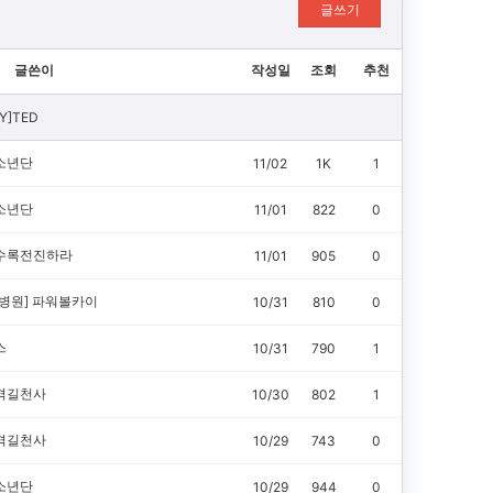
글쓰기
글쓴이
작성일
조회
추천
Y]TED
소년단
11/02
1K
1
소년단
11/01
822
0
수록전진하라
11/01
905
0
병원]
파워볼카이
10/31
810
0
스
10/31
790
1
격길천사
10/30
802
1
격길천사
10/29
743
0
소년단
10/29
944
0