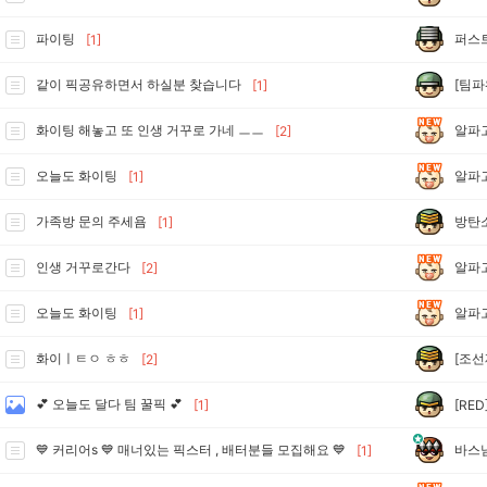
퍼스
파이팅
[1]
[팀파
같이 픽공유하면서 하실분 찾습니다
[1]
알파
화이팅 해놓고 또 인생 거꾸로 가네 ㅡㅡ
[2]
알파
오늘도 화이팅
[1]
방탄
가족방 문의 주세욤
[1]
알파
인생 거꾸로간다
[2]
알파
오늘도 화이팅
[1]
[조선
화이ㅣㅌㅇ ㅎㅎ
[2]
💕 오늘도 달다 팀 꿀픽 💕
[RED
[1]
바스
💙 커리어s 💙 매너있는 픽스터 , 배터분들 모집해요 💙
[1]