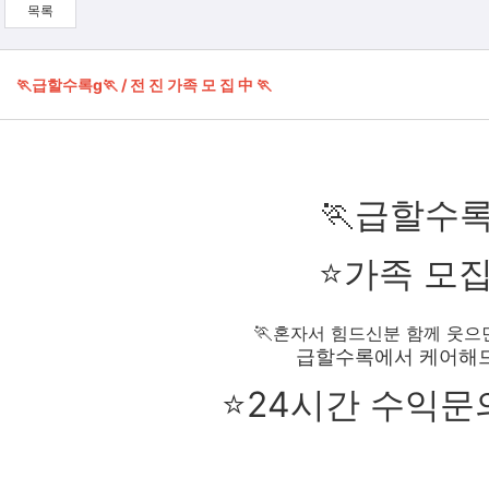
목록
🏃급할수록g🏃 / 전 진 가족 모 집 中 🏃
🏃급할수록
⭐가족 모
🏃
혼자서 힘드신분 함께 웃으
급할수록에서 케어해드
⭐24시간 수익문