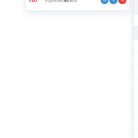
1:07
키노사다리
80
회차