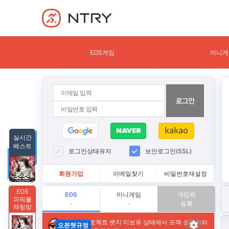
NTRY
EOS게임
미니게
실시간
베스트
로그인상태유지
보안로그인(SSL)
회원가입
이메일찾기
비밀번호재설정
EOS
EOS
미니게임
게임픽
파워볼
등록
-
-
채팅방