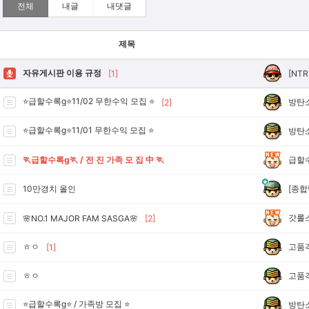
전체
내글
내댓글
제목
자유게시판 이용 규정
[NTR
[1]
⭐급할수록g⭐11/02 무한수익 모집 ⭐
방탄
[2]
⭐급할수록g⭐11/01 무한수익 모집 ⭐
방탄
급할
🏃급할수록g🏃 / 전 진 가족 모 집 中 🏃
[종합
10만경치 올인
갓롤
🌸NO.1 MAJOR FAM SASGA🌸
[2]
고품
ㅎㅇ
[1]
고품
ㅎㅇ
⭐급할수록g⭐ / 가족방 모집 ⭐
방탄