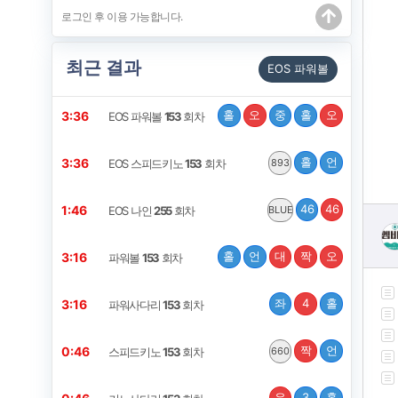
최근 결과
EOS 파워볼
홀
오
중
홀
오
3:35
EOS 파워볼
153
회차
홀
언
3:35
EOS 스피드키노
153
회차
893
46
46
1:45
EOS 나인
255
회차
BLUE
홀
언
대
짝
오
3:15
파워볼
153
회차
좌
4
홀
3:15
파워사다리
153
회차
짝
언
0:45
스피드키노
153
회차
660
우
3
홀