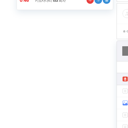
0:45
키노사다리
153
회차
ㅎ