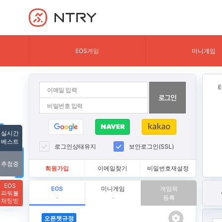
NTRY
EOS게임
미니게임
실시간
베스트
로그인상태유지
보안로그인(SSL)
추첨중
회원가입
이메일찾기
비밀번호재설정
EOS
EOS
미니게임
게임픽
파워볼
등록
-
-
채팅방