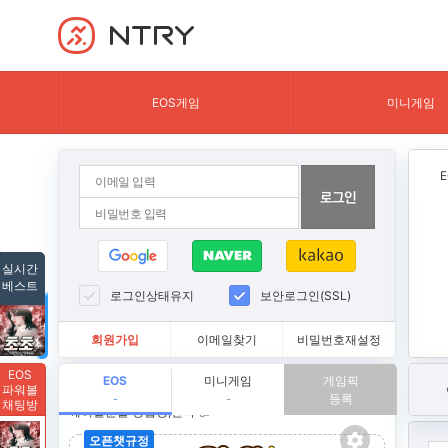
NTRY
EOS게임
미니게임
실시간
베스트
로그인상태유지
보안로그인(SSL)
회원가입
이메일찾기
비밀번호재설정
EOS
EOS
미니게임
게임픽
파워볼
등록
-
-
채팅방