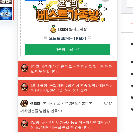
❤
❤
❤
❤
❤