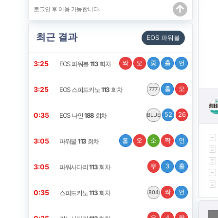
최근 결과
EOS 파워볼
짝
오
중
홀
언
3:24
EOS 파워볼
113
회차
홀
오
3:24
EOS 스피드키노
113
회차
777
52
26
0:34
EOS 나인
188
회차
BLUE
홀
오
소
짝
언
3:04
파워볼
113
회차
우
3
홀
3:04
파워사다리
113
회차
짝
언
0:34
스피드키노
113
회차
804
우
4
짝