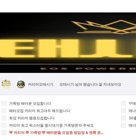
오태시기 넘어 왔습니다 잘 지내보아요
커리어오태시기
가족방 배터분 모집합니다
💛
배터모집 커리어 최고대우 해드립니다
매너
최강 커리어 팸원모집합니다
30
커리어 최고 픽스터들 항시대기중 가족방문의 주세요
매너
💛 커리어 💛 가족방 💛 배터분들 모집중 방입장 & 엔톡 문의주세요