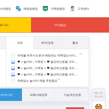
스터랭킹
채팅방랭킹
가족방랭킹
고객센터
뮤니티
아이템샵
자유
유머/포토
홍보
+1
파워볼 픽주시는분과 배팅되는 먹튀없는사이트 추천쩜요
❤️ < 놀이터 , 가족방 > ❤️ 필요하신분들 규리 닉네임 클릭 후 규리가족방 입장 !!
❤️ < 놀이터 , 가족방 > ❤️ 필요하신분들 규리 닉네임 클릭 후 규리가족방 입장 !!
❤️ < 놀이터 , 가족방 > ❤️ 필요하신분들 규리 닉네임 클릭 후 규리가족방 입장 !!
+3
먹튀없는 놀이터 제발 추천좀요
베스트
홍보게시판
피해사례공유
기능개선요청
픽스터