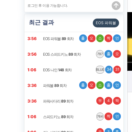
최근 결과
EOS 파워볼
홀
오
소
짝
언
3:56
EOS 파워볼
89
회차
홀
오
3:56
EOS 스피드키노
89
회차
797
34
31
1:06
EOS 나인
148
회차
BLUE
홀
오
소
홀
언
3:36
파워볼
89
회차
우
4
짝
3:36
파워사다리
89
회차
짝
언
1:06
스피드키노
89
회차
764
우
3
홀