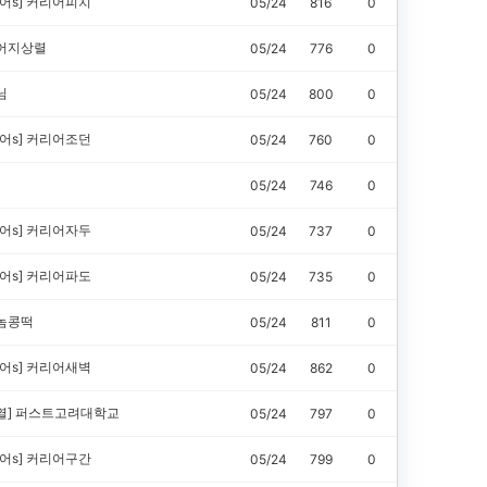
어s]
커리어피치
05/24
816
0
어지상렬
05/24
776
0
님
05/24
800
0
어s]
커리어조던
05/24
760
0
05/24
746
0
어s]
커리어자두
05/24
737
0
어s]
커리어파도
05/24
735
0
놈콩떡
05/24
811
0
어s]
커리어새벽
05/24
862
0
열]
퍼스트고려대학교
05/24
797
0
어s]
커리어구간
05/24
799
0