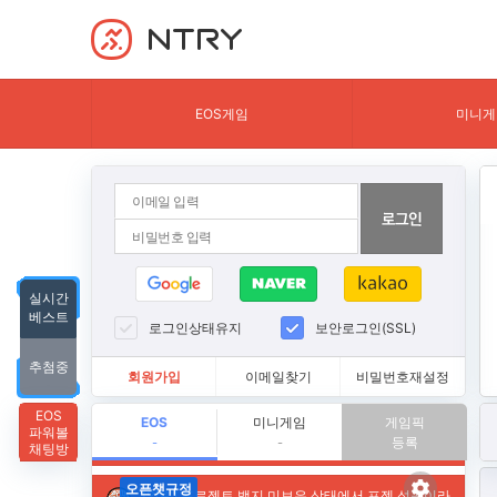
NTRY
EOS게임
미니게
실시간
베스트
로그인상태유지
보안로그인(SSL)
추첨중
회원가입
이메일찾기
비밀번호재설정
EOS
EOS
미니게임
게임픽
파워볼
등록
-
-
채팅방