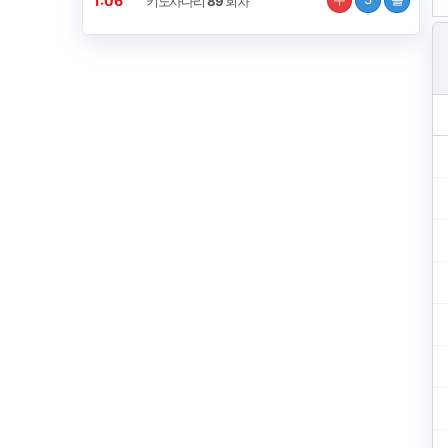
1:06
키노사다리
89
회차