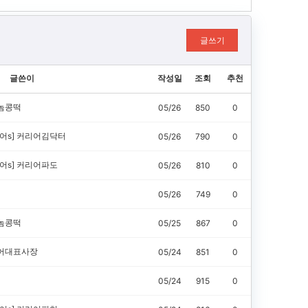
글쓰기
글쓴이
작성일
조회
추천
놈콩떡
05/26
850
0
어s]
커리어김닥터
05/26
790
0
어s]
커리어파도
05/26
810
0
05/26
749
0
놈콩떡
05/25
867
0
어대표사장
05/24
851
0
05/24
915
0