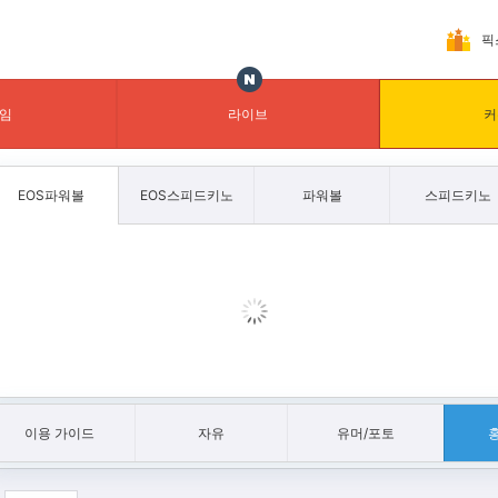
픽
임
라이브
커
EOS파워볼
EOS스피드키노
파워볼
스피드키노
이용 가이드
자유
유머/포토