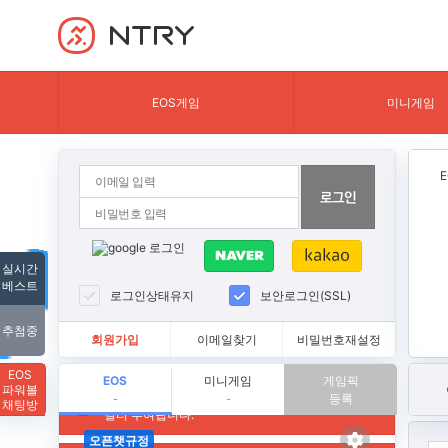
NTRY
EOS게임
미니게임
실시간
베스트
로그인상태유지
보안로그인(SSL)
추첨중
회원가입
이메일찾기
비밀번호재설정
EOS
EOS
미니게임
게임픽
파워볼
등록
-
-
채팅방