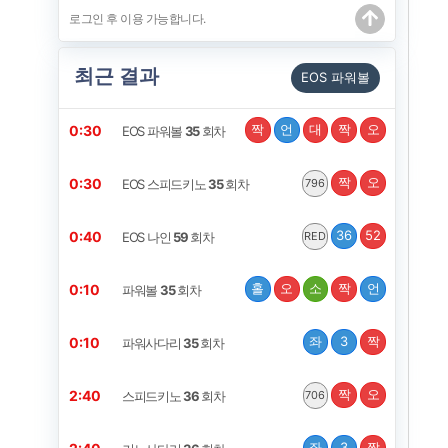
최근 결과
EOS 파워볼
짝
언
대
짝
오
0:19
EOS 파워볼
35
회차
짝
오
0:19
EOS 스피드키노
35
회차
796
36
52
0:29
EOS 나인
59
회차
RED
홀
오
소
짝
언
4:59
파워볼
35
회차
좌
3
짝
4:59
파워사다리
35
회차
짝
오
2:29
스피드키노
36
회차
706
좌
3
짝