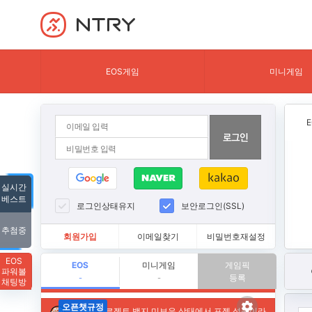
NTRY
EOS게임
미니게임
실시간
베스트
로그인상태유지
보안로그인(SSL)
추첨중
회원가입
이메일찾기
비밀번호재설정
EOS
EOS
미니게임
게임픽
파워볼
등록
-
-
채팅방