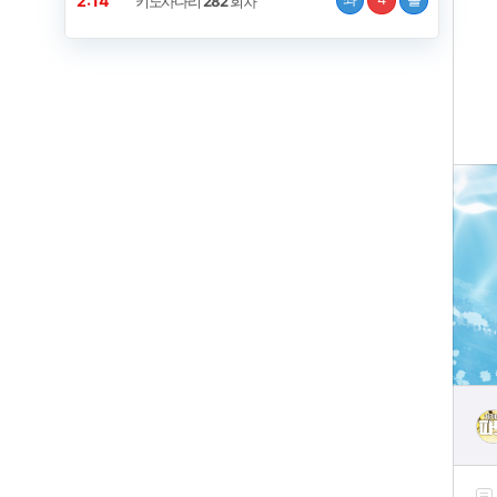
2:14
키노사다리
282
회차