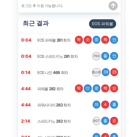
최근 결과
EOS 파워볼
짝
오
중
짝
언
0:04
EOS 파워볼
281
회차
홀
언
0:04
EOS 스피드키노
281
회차
793
39
35
0:14
EOS 나인
469
회차
BLUE
짝
언
중
짝
오
4:44
파워볼
282
회차
좌
4
홀
4:44
파워사다리
282
회차
홀
오
2:14
스피드키노
282
회차
907
좌
4
홀