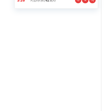
3:25
키노사다리
42
회차