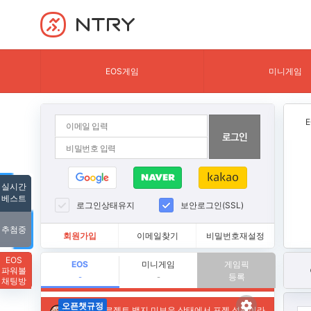
NTRY
EOS게임
미니게임
실시간
베스트
로그인상태유지
보안로그인(SSL)
추첨중
회원가입
이메일찾기
비밀번호재설정
EOS
EOS
미니게임
게임픽
파워볼
등록
-
-
채팅방