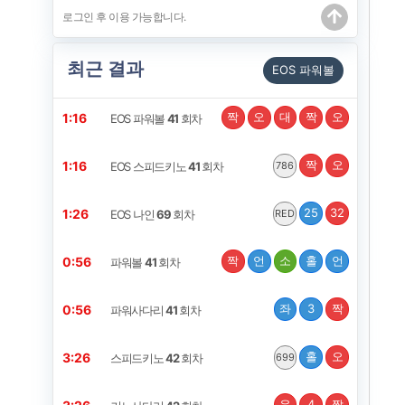
최근 결과
EOS 파워볼
짝
오
대
짝
오
1:15
EOS 파워볼
41
회차
짝
오
1:15
EOS 스피드키노
41
회차
786
25
32
1:25
EOS 나인
69
회차
RED
짝
언
소
홀
언
0:55
파워볼
41
회차
좌
3
짝
0:55
파워사다리
41
회차
홀
오
3:25
스피드키노
42
회차
699
우
4
짝