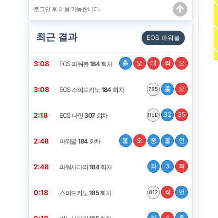
최근 결과
EOS 파워볼
홀
오
대
짝
오
3:08
EOS 파워볼
184
회차
홀
오
3:08
EOS 스피드키노
184
회차
785
32
35
2:18
EOS 나인
307
회차
RED
홀
오
중
홀
언
2:48
파워볼
184
회차
좌
3
짝
2:48
파워사다리
184
회차
짝
언
0:18
스피드키노
185
회차
812
좌
4
홀