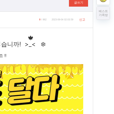
글쓰기
베스트
가족방
신고
0
/ 862
2023-09-04 02:03:59
 지내고,
🍁
니까! >_< ❄️
 !!