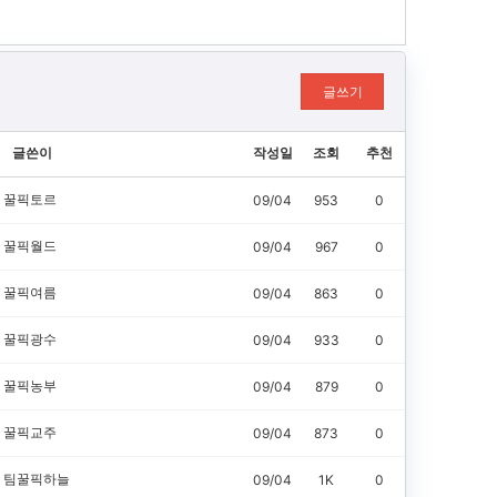
글쓰기
글쓴이
작성일
조회
추천
꿀픽토르
09/04
953
0
꿀픽월드
09/04
967
0
꿀픽여름
09/04
863
0
꿀픽광수
09/04
933
0
꿀픽농부
09/04
879
0
꿀픽교주
09/04
873
0
팀꿀픽하늘
09/04
1K
0