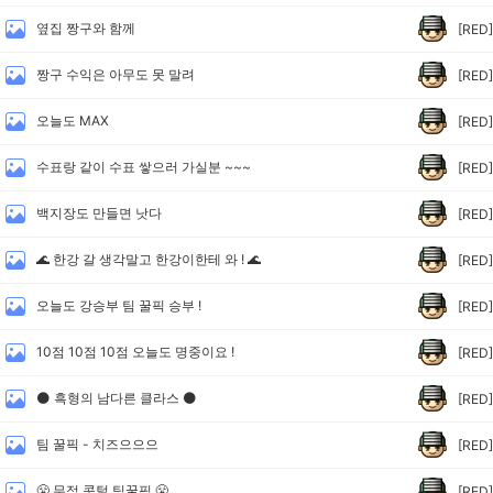
옆집 짱구와 함께
[RED]
짱구 수익은 아무도 못 말려
[RED]
오늘도 MAX
[RED]
수표랑 같이 수표 쌓으러 가실분 ~~~
[RED]
백지장도 만들면 낫다
[RED]
🌊 한강 갈 생각말고 한강이한테 와 ! 🌊
[RED]
오늘도 강승부 팀 꿀픽 승부 !
[RED]
10점 10점 10점 오늘도 명중이요 !
[RED]
🌑 흑형의 남다른 클라스 🌑
[RED]
팀 꿀픽 - 치즈으으으
[RED]
😤 무적 콧털 팀꿀픽 😤
[RED]