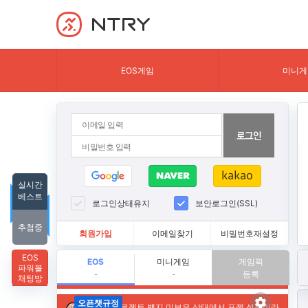
NTRY
EOS게임
미니게
실시간
베스트
로그인상태유지
보안로그인(SSL)
추첨중
회원가입
이메일찾기
비밀번호재설정
EOS
EOS
미니게임
게임픽
파워볼
등록
-
-
채팅방