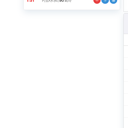
1:51
키노사다리
90
회차