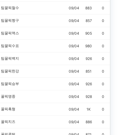
팀꿀픽철수
09/04
883
0
팀꿀픽짱구
09/04
857
0
팀꿀픽맥스
09/04
905
0
팀꿀픽수표
09/04
980
0
팀꿀픽백지
09/04
926
0
팀꿀픽한강
09/04
851
0
팀꿀픽승부
09/04
926
0
꿀픽명중
09/04
928
0
꿀픽흑형
09/04
1K
0
꿀픽치즈
09/04
886
0
꿀픽콧털
09/04
871
0