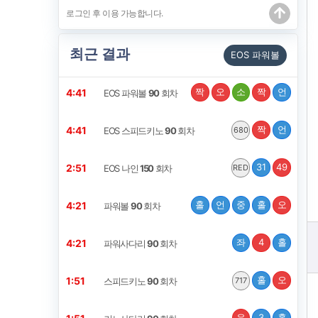
최근 결과
EOS 파워볼
짝
오
소
짝
언
4:41
EOS 파워볼
90
회차
짝
언
4:41
EOS 스피드키노
90
회차
680
31
49
2:51
EOS 나인
150
회차
RED
홀
언
중
홀
오
4:21
파워볼
90
회차
좌
4
홀
4:21
파워사다리
90
회차
홀
오
1:51
스피드키노
90
회차
717
우
3
홀