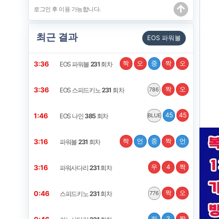
최근 결과
EOS 파워볼
짝
오
중
짝
오
3:35
EOS 파워볼
231
회차
짝
오
3:35
EOS 스피드키노
231
회차
786
45
45
1:45
EOS 나인
385
회차
BLUE
짝
언
중
짝
언
3:15
파워볼
231
회차
우
4
짝
3:15
파워사다리
231
회차
짝
오
0:45
스피드키노
231
회차
776
좌
3
짝