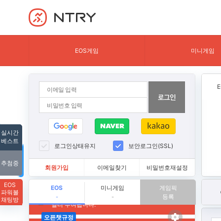
NTRY
EOS게임
미니게임
실시간
베스트
로그인상태유지
보안로그인(SSL)
추첨중
회원가입
이메일찾기
비밀번호재설정
EOS
EOS
미니게임
게임픽
파워볼
등록
-
-
채팅방