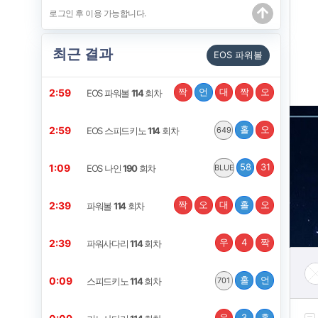
최근 결과
EOS 파워볼
짝
언
대
짝
오
2:59
EOS 파워볼
114
회차
홀
오
2:59
EOS 스피드키노
114
회차
649
58
31
1:09
EOS 나인
190
회차
BLUE
짝
오
대
홀
오
2:39
파워볼
114
회차
우
4
짝
2:39
파워사다리
114
회차
홀
언
0:09
스피드키노
114
회차
701
우
3
홀