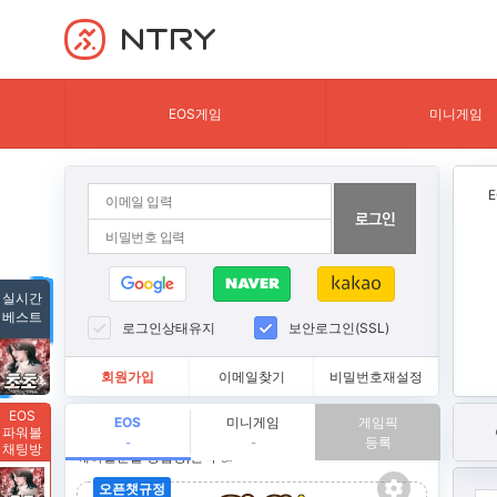
NTRY
EOS게임
미니게임
실시간
베스트
로그인상태유지
보안로그인(SSL)
회원가입
이메일찾기
비밀번호재설정
EOS
EOS
미니게임
게임픽
파워볼
등록
-
-
채팅방