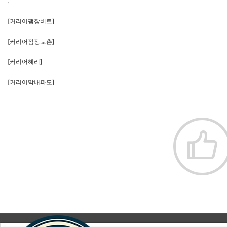
.
[커리어팸장비트]
[커리어점장교촌]
[커리어혜리]
[커리어막내파도]