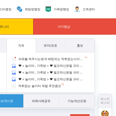
스터랭킹
채팅방랭킹
가족방랭킹
고객센터
뮤니티
아이템샵
자유
유머/포토
홍보
+1
파워볼 픽주시는분과 배팅되는 먹튀없는사이트 추천쩜요
❤️ < 놀이터 , 가족방 > ❤️ 필요하신분들 규리 닉네임 클릭 후 규리가족방 입장 !!
❤️ < 놀이터 , 가족방 > ❤️ 필요하신분들 규리 닉네임 클릭 후 규리가족방 입장 !!
❤️ < 놀이터 , 가족방 > ❤️ 필요하신분들 규리 닉네임 클릭 후 규리가족방 입장 !!
+3
먹튀없는 놀이터 제발 추천좀요
베스트
홍보게시판
피해사례공유
기능개선요청
픽스터