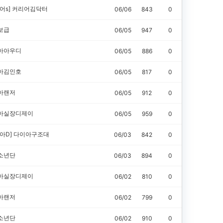
어s]
커리어김닥터
06/06
843
0
보급
06/05
947
0
아아우디
06/05
886
0
아김인호
06/05
817
0
아랜저
06/05
912
0
아실장디제이
06/05
959
0
아D]
다이아구조대
06/03
842
0
소년단
06/03
894
0
아실장디제이
06/02
810
0
아랜저
06/02
799
0
소년단
06/02
910
0