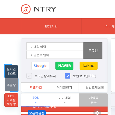
NTRY
EOS게임
미니게
실시간
베스트
로그인상태유지
보안로그인(SSL)
추첨중
회원가입
이메일찾기
비밀번호재설정
EOS
EOS
미니게임
게임픽
파워볼
등록
-
-
채팅방