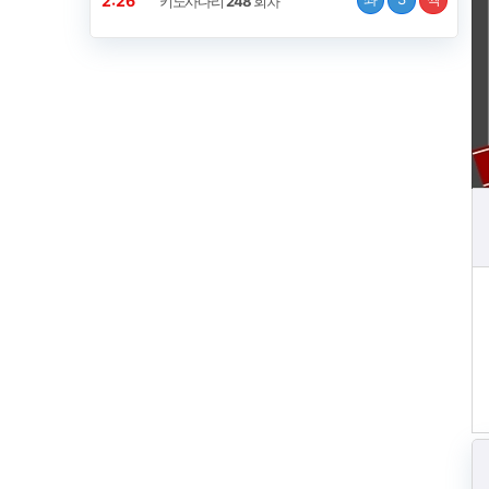
2:25
키노사다리
248
회차