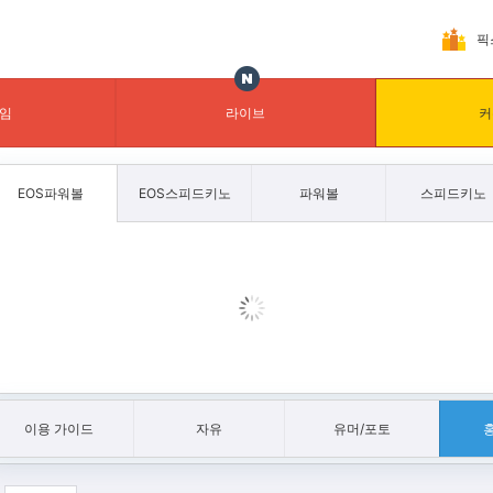
픽
임
라이브
커
EOS파워볼
EOS스피드키노
파워볼
스피드키노
이용 가이드
자유
유머/포토