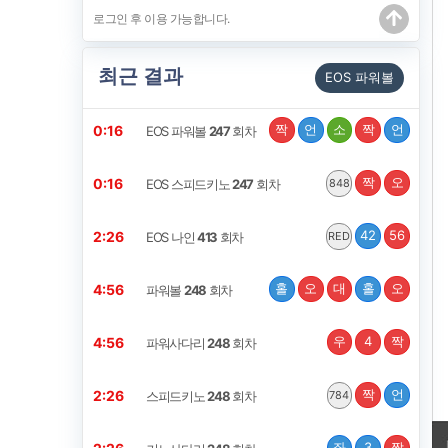
최근 결과
EOS 파워볼
짝
언
소
짝
언
0:15
EOS 파워볼
247
회차
짝
오
0:15
EOS 스피드키노
247
회차
848
42
56
2:25
EOS 나인
413
회차
RED
홀
오
대
홀
오
4:55
파워볼
248
회차
우
4
짝
4:55
파워사다리
248
회차
짝
언
2:25
스피드키노
248
회차
784
좌
3
짝