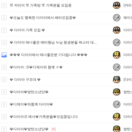
[커리
🍑 커리어 🍑 가족방 🍑 가족분들 모집중
에이
💎오늘도 행복한 다이아에서 배터모집중💎
다이
💎 다이아 가족 모집 💎
다이
💎 다이아 매너좋은 배터형님 누님 동생분들 픽스터 대환영 모집중 💎💎💎
다이
💎💎💎 다이아에서 매너좋은분 기다립니다 💎💎💎
다이
💎다이아 : D💎디제이와 함께 ㅎ💎
[다이
💎 다이아 구조대 💎
방탄
💎다이아💎방탄소년단💎
다이
💎디제이💎와함께 다이아💎
다이
💎다이아:D 에서💎가족분들💎모집중입니다
방탄
💎다이아💎방탄소년단💎
[1]