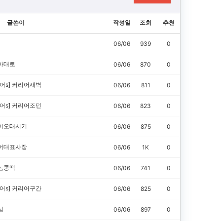
글쓴이
작성일
조회
추천
06/06
939
0
아대로
06/06
870
0
어s]
커리어새벽
06/06
811
0
어s]
커리어조던
06/06
823
0
어오태시기
06/06
875
0
어대표사장
06/06
1K
0
놈콩떡
06/06
741
0
어s]
커리어구간
06/06
825
0
님
06/06
897
0