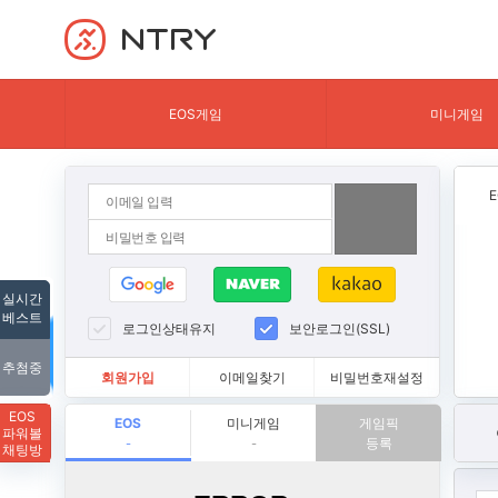
NTRY
EOS게임
미니게임
실시간
베스트
로그인상태유지
보안로그인(SSL)
추첨중
회원가입
이메일찾기
비밀번호재설정
EOS
EOS
미니게임
게임픽
파워볼
등록
-
-
채팅방