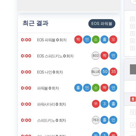
최근 결과
EOS 파워볼
짝
언
소
홀
오
0:00
EOS 파워볼
0
회차
짝
언
0:00
EOS 스피드키노
0
회차
802
50
35
0:00
EOS 나인
0
회차
BLUE
홀
언
소
짝
언
0:00
파워볼
0
회차
우
3
홀
0:00
파워사다리
0
회차
홀
언
0:00
스피드키노
0
회차
763
좌
3
짝