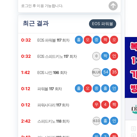
최근 결과
EOS 파워볼
홀
오
중
짝
오
0:31
EOS 파워볼
117
회차
짝
언
0:31
EOS 스피드키노
117
회차
0
54
35
1:41
EOS 나인
196
회차
BLUE
홀
오
중
홀
언
0:11
파워볼
117
회차
우
4
짝
0:11
파워사다리
117
회차
홀
언
2:41
스피드키노
118
회차
633
좌
3
짝