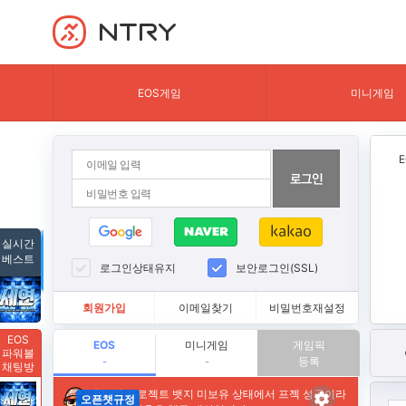
NTRY
EOS게임
미니게임
실시간
베스트
로그인상태유지
보안로그인(SSL)
회원가입
이메일찾기
비밀번호재설정
EOS
EOS
미니게임
게임픽
파워볼
등록
-
-
채팅방