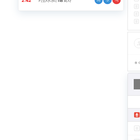
2:41
키노사다리
118
회차
ㅎ