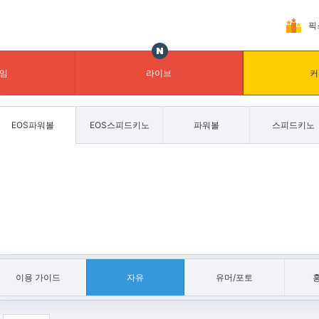
픽
임
라이브
커
EOS파워볼
EOS스피드키노
파워볼
스피드키노
이용 가이드
자유
유머/포토