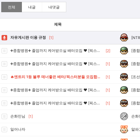
전체
내글
내댓글
제목
자유게시판 이용 규정
[NT
[1]
[종합
➕종합병원➕ 졸업까지 케어받으실 배터모집 ❤ [픽스터모집] ❤
[2]
[종합
➕종합병원➕ 졸업까지 케어받으실 배터모집 ❤️ [픽스터모집] ❤️
[1]
[조선
🔥엔트리 1등 블루 매너좋은 배터/픽스터분들 모집합니다🔥
[1]
[종합
➕종합병원➕ 졸업까지 케어받으실 배터모집 ❤ [픽스터모집] ❤
[1]
[종합
➕종합병원➕ 졸업까지 케어받으실 배터모집 ❤️ [픽스터모집] ❤️
[1]
손화
손화민님
[1]
알파
일어나자