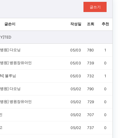
글쓰기
글쓴이
작성일
조회
추천
RY]TED
병원]
다오닝
05/03
780
1
병원]
병원장유아인
05/03
739
0
N]
블루님
05/03
732
1
병원]
다오닝
05/02
790
0
병원]
병원장유아인
05/02
729
0
민
05/02
707
0
고
05/02
737
0