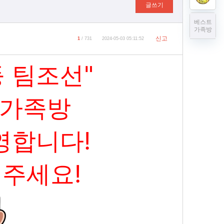
글쓰기
베스트
가족방
신고
1
/ 731
2024-05-03 05:11:52
등 팀조선"
 가족방
영합니다!
 주세요!