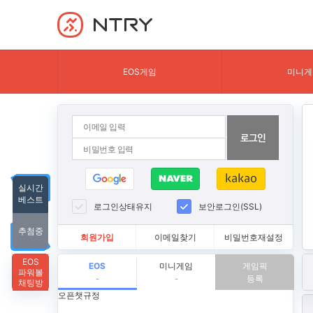
NTRY
EOS게임
미니게
실시간
베스트
로그인상태유지
보안로그인(SSL)
추첨중
회원가입
이메일찾기
비밀번호재설정
EOS
EOS
미니게임
게임픽
파워볼
등록
-
-
채팅방