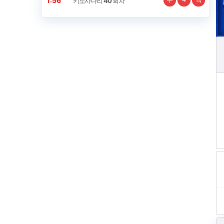
1:55
키노사다리
40
회차