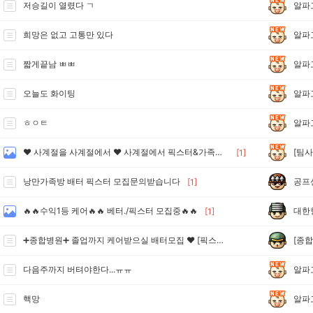
알파
저승길이 열렸다 ㄱ
알파
희망은 없고 고통만 있다
알파
짧게끝남 ㅃㅃ
알파
오늘도 화이팅
알파
ㅎㅇㅌ
[팀사
❤️ 사계절을 사계절에서 ❤️ 사계절에서 픽스터&가족분들을 모집합니당 ❤️
[1]
공프
낭만가족방 배터 픽스터 모집문의받습니다
[1]
대한
🔥🔥수익1등 케어🔥🔥 베터./픽스터 모집중🔥🔥
[1]
[종합
➕종합병원➕ 졸업까지 케어받으실 배터모집 ❤ [픽스터모집] ❤
알파
다음주까지 버텨야한다...ㅠㅠ
알파
핵망