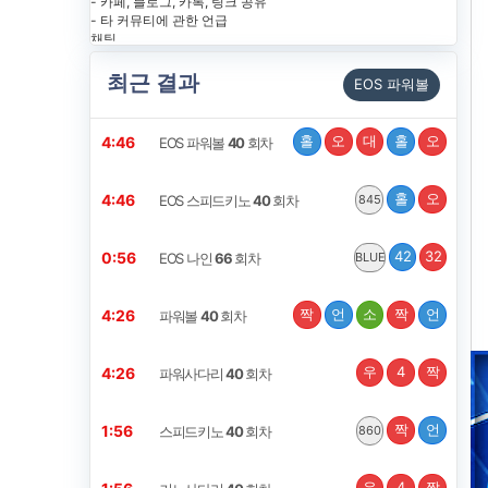
최근 결과
EOS 파워볼
홀
오
대
홀
오
4:45
EOS 파워볼
40
회차
홀
오
4:45
EOS 스피드키노
40
회차
845
42
32
0:55
EOS 나인
66
회차
BLUE
짝
언
소
짝
언
4:25
파워볼
40
회차
우
4
짝
4:25
파워사다리
40
회차
짝
언
1:55
스피드키노
40
회차
860
우
4
짝