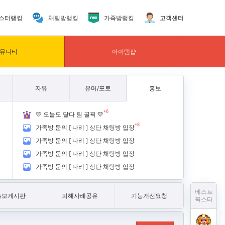
스터랭킹
채팅방랭킹
가족방랭킹
고객센터
뮤니티
아이템샵
자유
유머/포토
홍보
+6
💛 오늘도 달다 팀 꿀픽 💛
+8
가족방 문의 [ 나리 ] 상단 채팅방 입장
가족방 문의 [ 나리 ] 상단 채팅방 입장
가족방 문의 [ 나리 ] 상단 채팅방 입장
가족방 문의 [ 나리 ] 상단 채팅방 입장
베스트
홍보게시판
피해사례공유
기능개선요청
픽스터